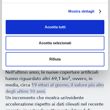
del territorio e del consumo di suolo.
Il Rapporto, insieme alla cartografia e alle
Mostra dettagli
banche dati di indicatori allegati, fornisce il
quadro aggiornato dei processi di
Accetta tutti
trasformazione della copertura del suolo e
permette di valutare il degrado del territorio e
l’impatto del consumo di suolo sul paesaggio e
Accetta selezionati
sui servizi ecosistemici.
Analisi dei dati
Rifiuta
Nell’ultimo anno, le nuove coperture artificiali
2
hanno riguardato altri 69,1 km
, ovvero, in
media, circa
19 ettari al giorno, il valore più alto
degli ultimi 10 anni.
Un incremento che mostra un’evidente
accelerazione rispetto ai dati rilevati nel recente