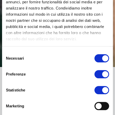
annunci, per fornire funzionalità dei social media e per
analizzare il nostro traffico. Condividiamo inoltre
informazioni sul modo in cui utilizza il nostro sito con i
nostri partner che si occupano di analisi dei dati web,
pubblicità e social media, i quali potrebbero combinarle
con altre informazioni che ha fornito loro o che hanno
raccolto dal suo utilizzo dei loro servizi.
Selezione
Necessari
del
consenso
Preferenze
Il 26 luglio 2022 è stato presentato il Rapporto
Statistiche
2022 “
Consumo di suolo, dinamiche territoriali
e servizi ecosistemici
” redatto dal Sistema
Nazionale per la Protezione dell’Ambiente
Marketing
(SNPA), che assicura le attività di monitoraggio