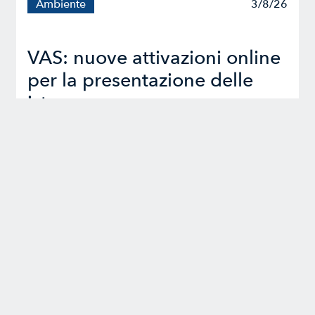
Ambiente
3/8/26
VAS: nuove attivazioni online
per la presentazione delle
istanze
Sportelli telematici dal 31/07/2026
Leggi tutte le news
Iscriviti alla nostra Newsletter
Un appuntamento mensile per restare al passo con tutti