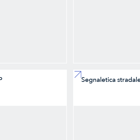
P
Segnaletica stradal