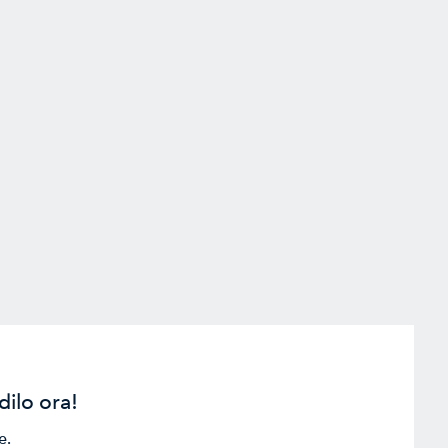
ilo ora!
e.