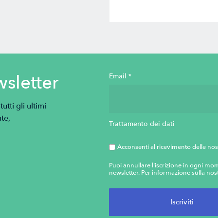
wsletter
Email
*
tti gli ultimi
te,
Trattamento dei dati
Acconsenti al ricevimento delle nos
Puoi annullare l'iscrizione in ogni mom
newsletter. Per informazione sulla nost