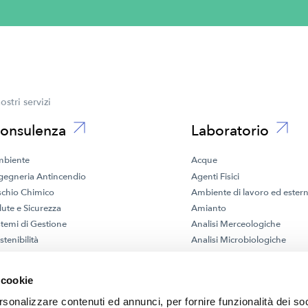
nostri servizi
onsulenza
Laboratorio
biente
Acque
gegneria Antincendio
Agenti Fisici
schio Chimico
Ambiente di lavoro ed ester
lute e Sicurezza
Amianto
stemi di Gestione
Analisi Merceologiche
stenibilità
Analisi Microbiologiche
Emissioni in atmosfera
MOCA
 cookie
Rifiuti e Terreni
rsonalizzare contenuti ed annunci, per fornire funzionalità dei so