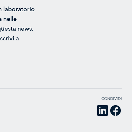
n laboratorio
a nelle
 questa news.
crivi a
CONDIVIDI