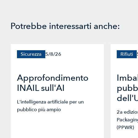
Potrebbe interessarti anche:
Sicurezza
5/8/26
Rifiuti
Approfondimento
Imbal
INAIL sull'AI
pubbl
dell'
L'intelligenza artificiale per un
pubblico più ampio
2a edizi
Packagin
(PPWR)