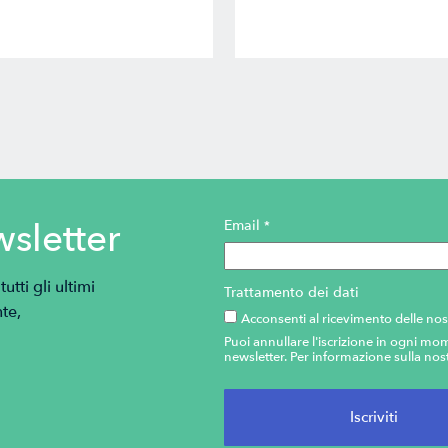
wsletter
Email
*
tti gli ultimi
Trattamento dei dati
te,
Acconsenti al ricevimento delle nos
Puoi annullare l'iscrizione in ogni mom
newsletter. Per informazione sulla nost