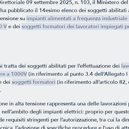
irettoriale 09 settembre 2025, n. 103, il Ministero del
 ha pubblicato il 14esimo elenco dei soggetti abilitati 
 tensione su
impianti alimentati a frequenza industriale
0 V
e dei
soggetti formatori dei lavoratori impiegati pe
si tratta dei soggetti abilitati per l’effettuazione dei
lav
ore a 1000V
(in riferimento al punto 3.4 dell’Allegato 
e dei
soggetti formatori
(in riferimento all’articolo 82
.
nsione in alta tensione rappresenta una delle lavorazion
 nell’ambito degli impianti elettrici: proprio per quest
 requisiti stringenti per l’autorizzazione, tra cui la d
cnica, l’adozione di specifiche procedure e l’uso di att