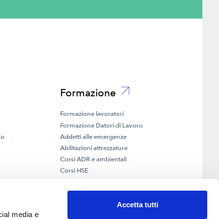
Formazione
Formazione lavoratori
Formazione Datori di Lavoro
no
Addetti alle emergenze
Abilitazioni attrezzature
Corsi ADR e ambientali
Corsi HSE
Corsi su misura, addestramento e Privacy
Lavori particolari
Bandi e finanziamenti
Accetta tutti
cial media e