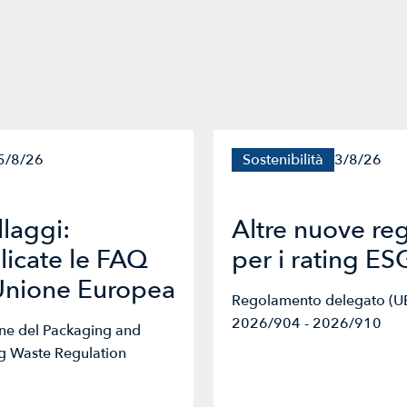
5/8/26
Sostenibilità
3/8/26
laggi:
Altre nuove re
icate le FAQ
per i rating ES
Unione Europea
Regolamento delegato (U
2026/904 - 2026/910
one del Packaging and
g Waste Regulation