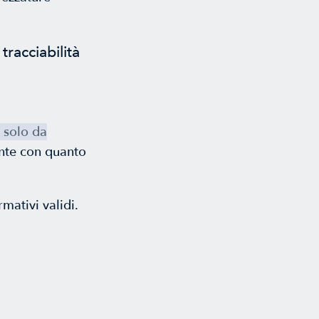
racciabilità
 solo da
nte con quanto
mativi validi.