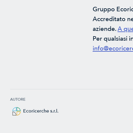
Gruppo Ecorice
Accreditato nei
aziende.
A que
Per qualsiasi
info@ecorice
AUTORE
Ecoricerche s.r.l.