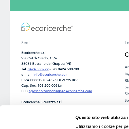
Sedi
I 
Ecoricerche s.r.l.
C
Via Col di Grado, 15/a
36061 Bassano del Grappa (VI)
Am
Tel.
0424.500722
- Fax 0424.500708
In
e-mail:
info@ecoricerche.com
P.IVA 00881270243 - SDI W7YVJK9
Ri
Cap. Soc. 103.200,00€ i.v.
Sa
PEC
agostino.zannoni@pec.ecoricerche.com
Si
So
Ecoricerche Sicurezza s.r.l.
Via Col di Grado, 15/b
36061 Bassano del Grappa (VI)
Questo sito web utilizza i
Tel.
0424.502684
- Fax 0424.504163
e-mail:
info@ecoricerche.com
Utilizziamo i cookie per pe