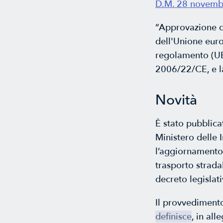
D.M. 28 novembre
“Approvazione de
dell'Unione europ
regolamento (UE)
2006/22/CE, e la
Novità
È stato pubblica
Ministero delle 
l’aggiornamento 
trasporto strada
decreto legislat
Il provvediment
definisce
, in all