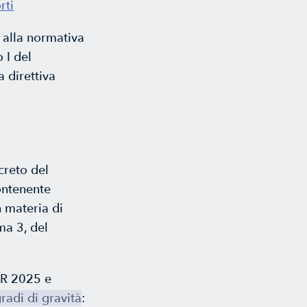
rti
i alla normativa
 I del
 direttiva
creto del
ontenente
n materia di
ma 3, del
DR 2025 e
gradi di gravità
: