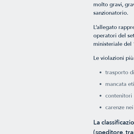
molto gravi, gra
sanzionatorio.
L’allegato rappre
operatori del se
ministeriale de
Le violazioni p
trasporto d
mancata etic
contenitori
carenze nei
La classificaz
(speditore, tr