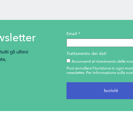
wsletter
Email
*
tti gli ultimi
Trattamento dei dati
te,
Acconsenti al ricevimento delle nos
Puoi annullare l'iscrizione in ogni mom
newsletter. Per informazione sulla nost