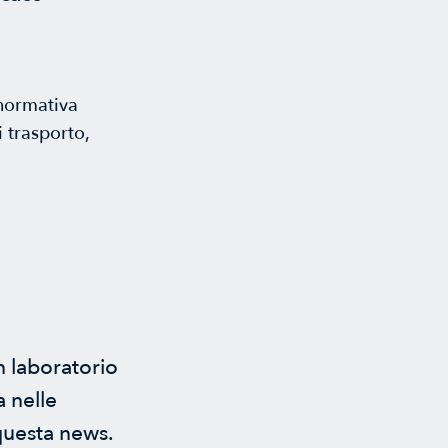
 normativa
 trasporto,
n laboratorio
a nelle
 questa news.