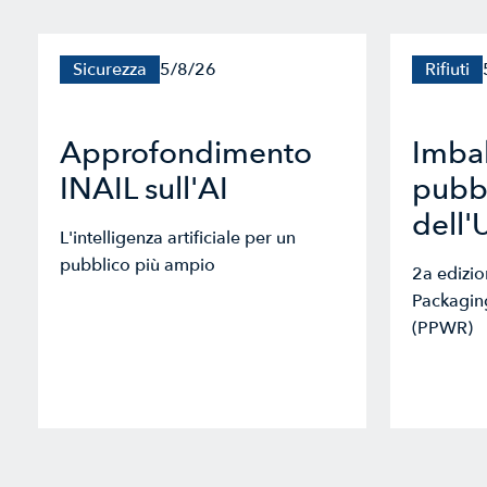
Sicurezza
5/8/26
Rifiuti
Approfondimento
Imbal
INAIL sull'AI
pubbl
dell'
L'intelligenza artificiale per un
pubblico più ampio
2a edizi
Packagin
(PPWR)