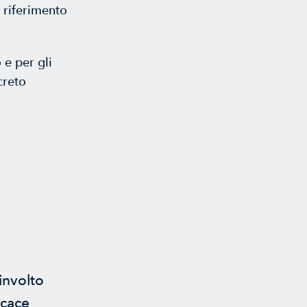
o riferimento
 e per gli
creto
involto
icace