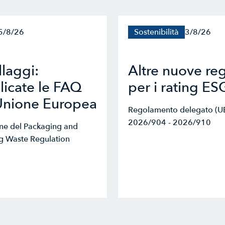
5/8/26
Sostenibilità
3/8/26
laggi:
Altre nuove re
icate le FAQ
per i rating ES
Unione Europea
Regolamento delegato (U
2026/904 - 2026/910
one del Packaging and
g Waste Regulation