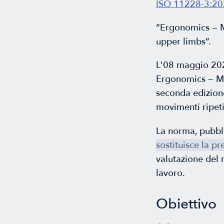
ISO 11228-3:2
“Ergonomics — M
upper limbs”.
L'08 maggio 202
Ergonomics — Ma
seconda edizione
movimenti ripetit
La norma, pubbli
sostituisce la p
valutazione del 
lavoro.
Obiettivo