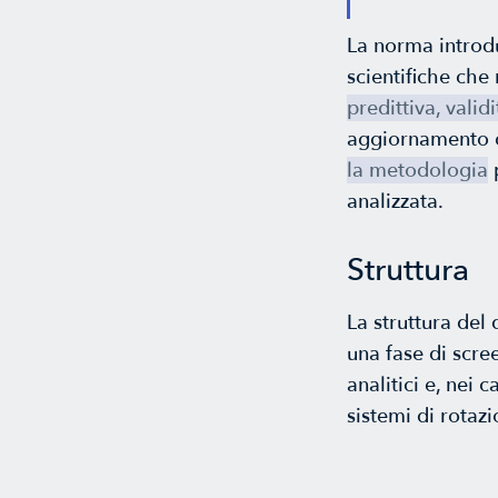
La norma introdu
scientifiche che
predittiva, vali
aggiornamento c
la metodologia
p
analizzata.
Struttura
La struttura de
una fase di scre
analitici e, nei c
sistemi di rotaz