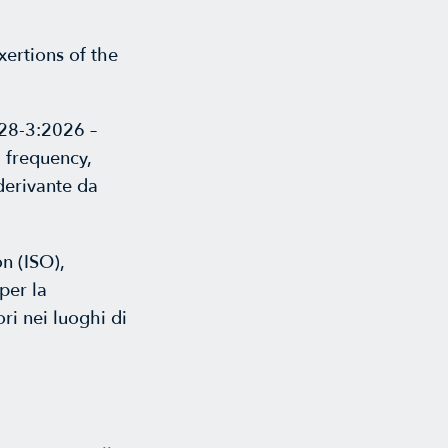
ertions of the
228-3:2026 –
 frequency,
derivante da
n (ISO),
per la
ori nei luoghi di