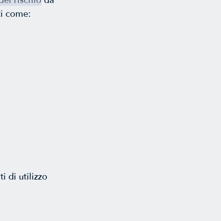
del rischio
da
ti come:
i di utilizzo