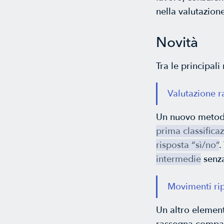
nella valutazion
Novità
Tra le principali
Valutazione r
Un nuovo metodo
prima classifica
risposta “sì/no”
.
intermedie
senza
Movimenti rip
Un altro element