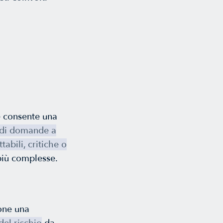
e consente una
a di domande a
tabili, critiche o
più complesse.
pone una