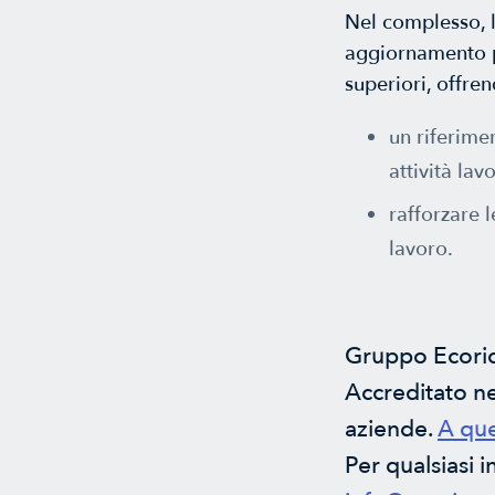
Nel complesso, 
aggiornamento pe
superiori, offren
un riferime
attività lav
rafforzare l
lavoro.
Gruppo Ecorice
Accreditato nei
aziende.
A que
Per qualsiasi