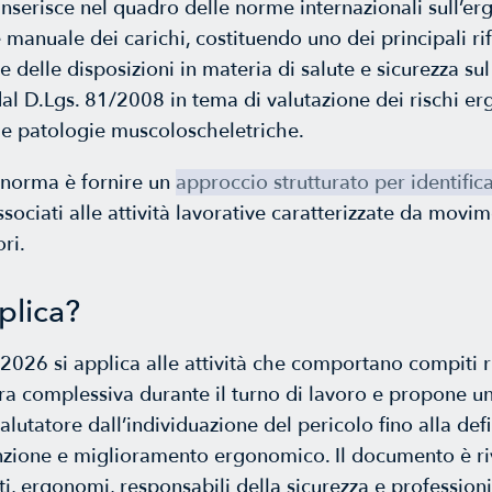
inserisce nel quadro delle norme internazionali sull’er
anuale dei carichi, costituendo uno dei principali rif
e delle disposizioni in materia di salute e sicurezza sul
dal D.Lgs. 81/2008 in tema di valutazione dei rischi e
le patologie muscoloscheletriche.
a norma è fornire un
approccio strutturato per identifica
sociati alle attività lavorative caratterizzate da movime
ori.
plica?
026 si applica alle attività che comportano compiti rip
ra complessiva durante il turno di lavoro e propone u
lutatore dall’individuazione del pericolo fino alla defi
nzione e miglioramento ergonomico. Il documento è riv
i, ergonomi, responsabili della sicurezza e professionis