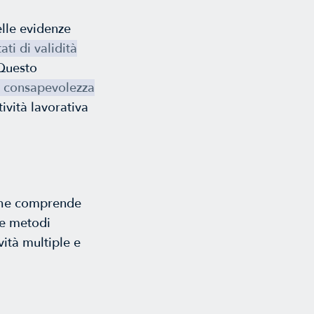
elle evidenze
ati di validità
 Questo
e consapevolezza
ività lavorativa
 che comprende
te metodi
ività multiple e