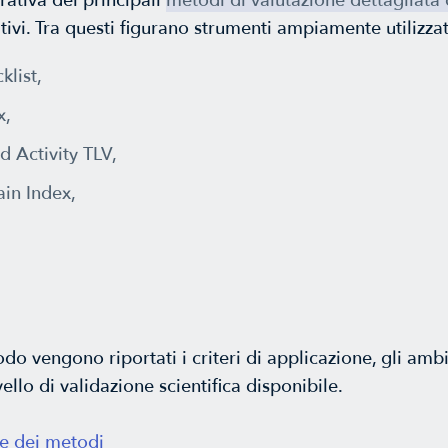
ativa dei principali
metodi di valutazione dettagliata 
tivi. Tra questi figurano strumenti ampiamente utilizza
list,
x,
 Activity TLV,
ain Index,
o vengono riportati i criteri di applicazione, gli ambit
ivello di validazione scientifica disponibile.
ne dei metodi