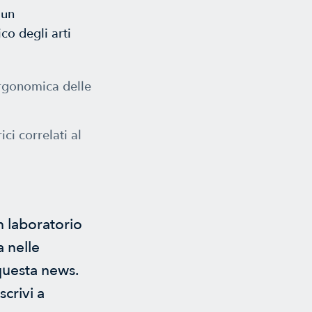
 un
co degli arti
ergonomica delle
ci correlati al
n laboratorio
a nelle
 questa news.
crivi a