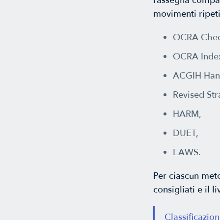
rassegna compar
movimenti ripeti
OCRA Check
OCRA Inde
ACGIH Hand
Revised Str
HARM,
DUET,
EAWS.
Per ciascun metod
consigliati e il l
Classificazio