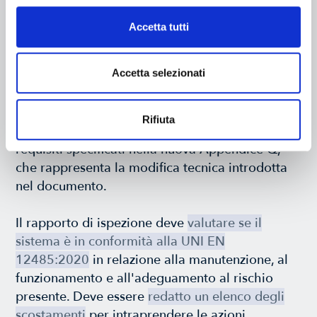
progettazione installazione e manutenzione
“.
Accetta tutti
La novità della norma riguarda in particolare il
Accetta selezionati
punto 21
:
Ispezione periodica del sistema.
La UNI EN 12845:2020 introduce la figura della
Persona Qualificata (PQ)
incaricata a svolgere le
Rifiuta
ispezioni periodiche che deve possedere i
requisiti specificati nella nuova Appendice Q,
che rappresenta la modifica tecnica introdotta
nel documento.
Il rapporto di ispezione deve
valutare se il
sistema è in conformità alla UNI EN
12485:2020
in relazione alla manutenzione, al
funzionamento e all'adeguamento al rischio
presente. Deve essere
redatto un elenco degli
scostamenti
per intraprendere le azioni