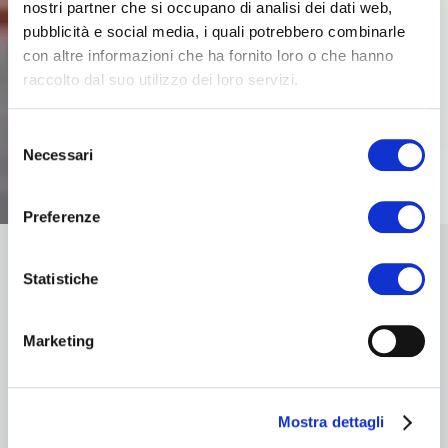
nostri partner che si occupano di analisi dei dati web,
pubblicità e social media, i quali potrebbero combinarle
con altre informazioni che ha fornito loro o che hanno
raccolto dal suo utilizzo dei loro servizi.
Selezione
Necessari
del
consenso
Preferenze
Statistiche
NOVITÀ PER LE ISPEZIONI
PERIODICHE
Marketing
Il 27 marzo scorso è stata pubblicata la
norma
UNI EN 12845:2020
riguardo le “
Installazioni
Mostra dettagli
fisse antincendio, i sistemi automatici a sprinkler,