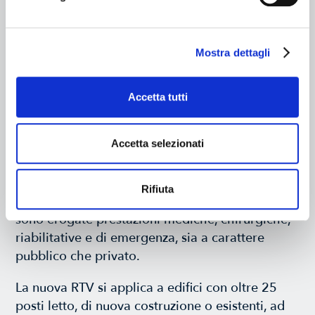
Codice di prevenzione incendi
”, con l’obiettivo
di fornire un approfondimento tecnico-
normativo e operativo sul recente
Mostra dettagli
aggiornamento del Codice di prevenzione
incendi di cui al D.M. 3 agosto 2015.
Accetta tutti
Contenuti
Accetta selezionati
Il documento si concentra in particolare sulla
sezione V.11, introdotta con il D.M. 29 marzo
Rifiuta
2023, e dedicata alle strutture sanitarie in cui
sono erogate prestazioni mediche, chirurgiche,
riabilitative e di emergenza, sia a carattere
pubblico che privato.
La nuova RTV si applica a edifici con oltre 25
posti letto, di nuova costruzione o esistenti, ad