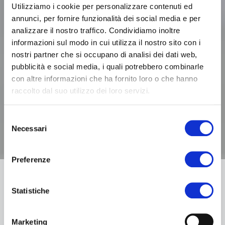
Utilizziamo i cookie per personalizzare contenuti ed
annunci, per fornire funzionalità dei social media e per
analizzare il nostro traffico. Condividiamo inoltre
informazioni sul modo in cui utilizza il nostro sito con i
nostri partner che si occupano di analisi dei dati web,
pubblicità e social media, i quali potrebbero combinarle
con altre informazioni che ha fornito loro o che hanno
raccolto dal suo utilizzo dei loro servizi.
Selezione
Necessari
del
consenso
Preferenze
Statistiche
Il 4 novembre 2025, INAIL ha pubblicato il
volume “
Prevenzione incendi nelle strutture
Marketing
sanitarie – La Regola Tecnica Verticale V.11 del