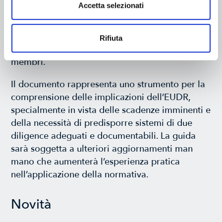
Accetta selezionati
costituisce un importante riferimento
interpretativo, mira a facilitare l’attuazione
armonizzata del Regolamento tra gli operatori
Rifiuta
economici e le autorità competenti degli Stati
membri.
Il documento rappresenta uno strumento per la
comprensione delle implicazioni dell’EUDR,
specialmente in vista delle scadenze imminenti e
della necessità di predisporre sistemi di due
diligence adeguati e documentabili. La guida
sarà soggetta a ulteriori aggiornamenti man
mano che aumenterà l’esperienza pratica
nell’applicazione della normativa.
Novità