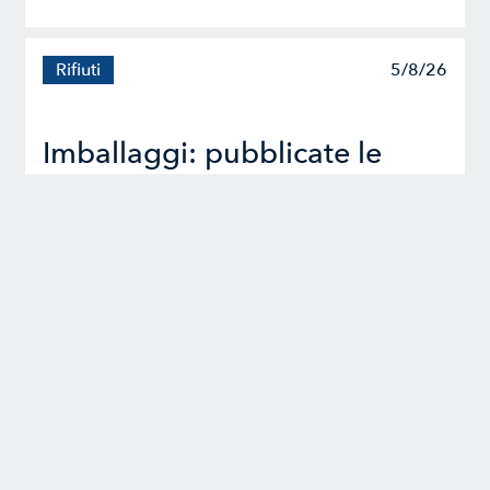
Rifiuti
5/8/26
Imballaggi: pubblicate le
FAQ dell'Unione Europea
2a edizione del Packaging and Packaging Waste
Regulation (PPWR)
Sostenibilità
3/8/26
Altre nuove regole per i