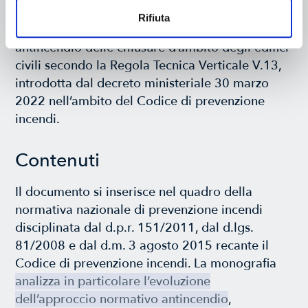
Nazionale degli Ingegneri, con l’obiettivo di
Rifiuta
approfondire la progettazione della sicurezza
antincendio delle chiusure d’ambito degli edifici
civili secondo la Regola Tecnica Verticale V.13,
introdotta dal decreto ministeriale 30 marzo
2022 nell’ambito del Codice di prevenzione
incendi.
Contenuti
Il documento si inserisce nel quadro della
normativa nazionale di prevenzione incendi
disciplinata dal d.p.r. 151/2011, dal d.lgs.
81/2008 e dal d.m. 3 agosto 2015 recante il
Codice di prevenzione incendi. La monografia
analizza in particolare l’evoluzione
dell’approccio normativo antincendio
,