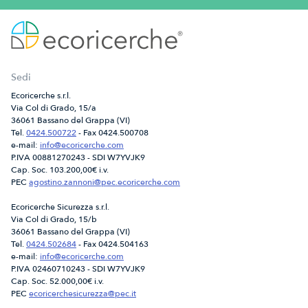
Sedi
Ecoricerche s.r.l.
Via Col di Grado, 15/a
36061 Bassano del Grappa (VI)
Tel.
0424.500722
- Fax 0424.500708
e-mail:
info@ecoricerche.com
P.IVA 00881270243 - SDI W7YVJK9
Cap. Soc. 103.200,00€ i.v.
PEC
agostino.zannoni@pec.ecoricerche.com
Ecoricerche Sicurezza s.r.l.
Via Col di Grado, 15/b
36061 Bassano del Grappa (VI)
Tel.
0424.502684
- Fax 0424.504163
e-mail:
info@ecoricerche.com
P.IVA 02460710243 - SDI W7YVJK9
Cap. Soc. 52.000,00€ i.v.
PEC
ecoricerchesicurezza@pec.it