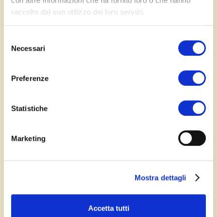
con altre informazioni che ha fornito loro o che hanno
raccolto dal suo utilizzo dei loro servizi.
Selezione
Necessari
del
consenso
Preferenze
Statistiche
Marketing
Un unico partner
Mostra dettagli
per ogni tua esigenza
Qualunque sia la sfida in materia di Ambiente,
Accetta tutti
Sicurezza, Sostenibilità e Formazione, sapremo trovare