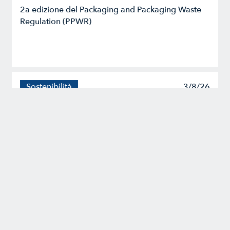
2a edizione del Packaging and Packaging Waste
Regulation (PPWR)
Sostenibilità
3/8/26
Altre nuove regole per i
rating ESG
Regolamento delegato (UE) 2026/904 -
2026/910