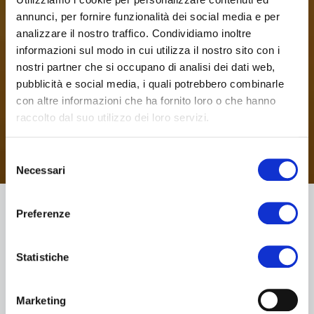
annunci, per fornire funzionalità dei social media e per
analizzare il nostro traffico. Condividiamo inoltre
informazioni sul modo in cui utilizza il nostro sito con i
nostri partner che si occupano di analisi dei dati web,
pubblicità e social media, i quali potrebbero combinarle
con altre informazioni che ha fornito loro o che hanno
raccolto dal suo utilizzo dei loro servizi.
Selezione
Necessari
del
consenso
Preferenze
Attivo dal 01 maggio 2026 il nuovo
Accordo
quadro ANCI‑CONAI sul ritiro degli imballaggi
.
Statistiche
Il nuovo Accordo di Programma Quadro
Marketing
Nazionale ANCI-CONAI, disponibile dal 01