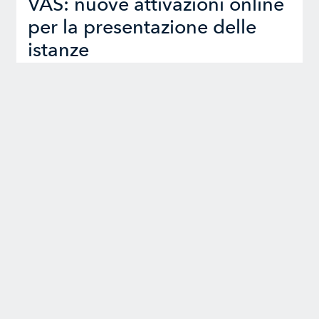
VAS: nuove attivazioni online
per la presentazione delle
istanze
Sportelli telematici dal 31/07/2026
Leggi tutte le news
Iscriviti alla nostra Newsletter
Un appuntamento mensile per restare al passo con tutti
gli ultimi aggiornamenti normativi e novità in ambito
Ambiente, Sostenibilità, Sicurezza e Formazione.
Email
*