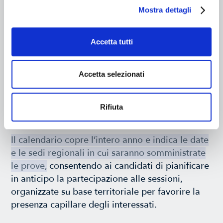
Mostra dettagli
previste nel corso dell’anno.
Queste verifiche si svolgono in attuazione della
Accetta tutti
Delibera n. 6 del 26 novembre 2025, che ha
ridefinito i requisiti e le modalità di
accertamento dell’idoneità dei RT in conformità
Accetta selezionati
alla disciplina vigente.
Rifiuta
Contenuti
Il calendario copre l’intero anno e indica le date
e le sedi regionali in cui saranno somministrate
le prove,
consentendo ai candidati di pianificare
in anticipo la partecipazione alle sessioni,
organizzate su base territoriale per favorire la
presenza capillare degli interessati.