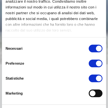
analizzare il nostro traffico. Condividiamo inoltre
informazioni sul modo in cui utilizza il nostro sito con i
nostri partner che si occupano di analisi dei dati web,
pubblicità e social media, i quali potrebbero combinarle
con altre informazioni che ha fornito loro o che hanno
raccolto dal suo utilizzo dei loro servizi.
Selezione
Necessari
del
consenso
Preferenze
Statistiche
Il 23 gennaio 2026 l’Albo Nazionale Gestori
Ambientali ha pubblicato il
calendario delle
Marketing
verifiche di idoneità dei Responsabili Tecnici
(RT) per l’anno 2026
, unitamente ai nuovi set di
quiz che saranno utilizzati nelle sessioni d’esame