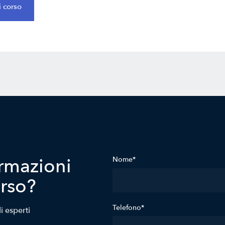
i corso
rmazioni
Nome*
orso?
Telefono*
i esperti