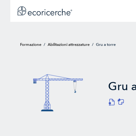
Formazione
/
Abilitazioni attrezzature
/
Gru a torre
Gru a
ﻜ
"