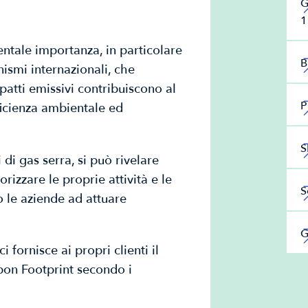
G
1
ntale importanza, in particolare
B
ismi internazionali, che
atti emissivi contribuiscono al
P
ficienza ambientale ed
S
 di gas serra, si può rivelare
rizzare le proprie attività e le
S
o le aziende ad attuare
.
G
 fornisce ai propri clienti il
bon Footprint secondo i