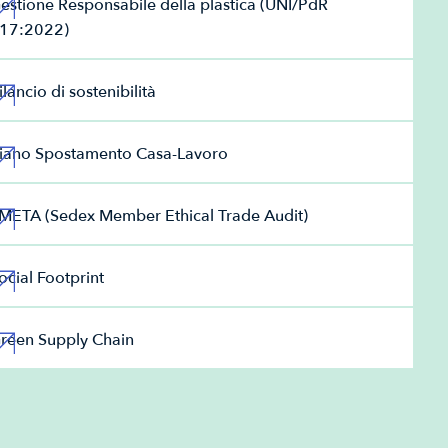
estione Responsabile della plastica (UNI/PdR
17:2022)
ilancio di sostenibilità
iano Spostamento Casa-Lavoro
META (Sedex Member Ethical Trade Audit)
ocial Footprint
reen Supply Chain