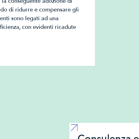
o la conseguente adozione di
grado di ridurre e compensare gli
uenti sono legati ad una
ficienza, con evidenti ricadute
Consulenza e