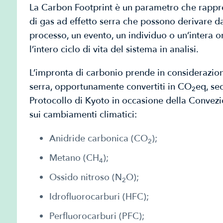
La Carbon Footprint è un parametro che rappre
di gas ad effetto serra che possono derivare da
processo, un evento, un individuo o un’intera o
l’intero ciclo di vita del sistema in analisi.
L’impronta di carbonio prende in considerazione
serra, opportunamente convertiti in CO
eq, se
2
Protocollo di Kyoto in occasione della Convez
sui cambiamenti climatici:
Anidride carbonica (CO
);
2
Metano (CH
);
4
Ossido nitroso (N
O);
2
Idrofluorocarburi (HFC);
Perfluorocarburi (PFC);