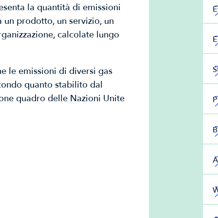
senta la quantità di emissioni
E
 un prodotto, un servizio, un
rganizzazione, calcolate lungo
E
S
 le emissioni di diversi gas
condo quanto stabilito dal
ione quadro delle Nazioni Unite
P
B
A
W